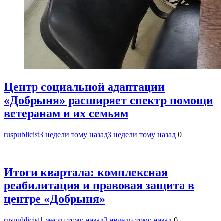
Центр социальной адаптации
«Добрыня» расширяет спектр помощи
ветеранам и их семьям
ruspublicist
3 недели тому назад
3 недели тому назад
0
Итоги квартала: комплексная
реабилитация и правовая защита в
центре «Добрыня»
ruspublicist
1 месяц тому назад
3 недели тому назад
0