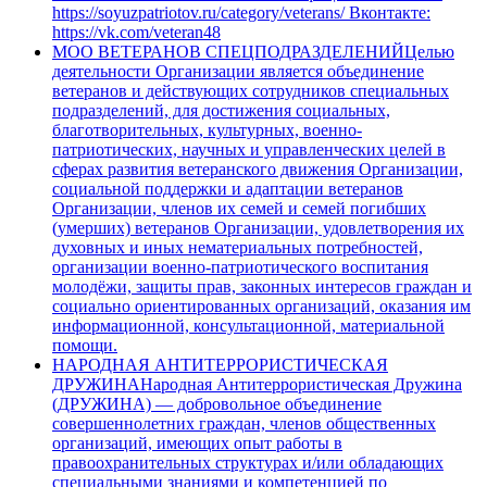
https://soyuzpatriotov.ru/category/veterans/ Вконтакте:
https://vk.com/veteran48
МОО ВЕТЕРАНОВ СПЕЦПОДРАЗДЕЛЕНИЙ
Целью
деятельности Организации является объединение
ветеранов и действующих сотрудников специальных
подразделений, для достижения социальных,
благотворительных, культурных, военно-
патриотических, научных и управленческих целей в
сферах развития ветеранского движения Организации,
социальной поддержки и адаптации ветеранов
Организации, членов их семей и семей погибших
(умерших) ветеранов Организации, удовлетворения их
духовных и иных нематериальных потребностей,
организации военно-патриотического воспитания
молодёжи, защиты прав, законных интересов граждан и
социально ориентированных организаций, оказания им
информационной, консультационной, материальной
помощи.
НАРОДНАЯ АНТИТЕРРОРИСТИЧЕСКАЯ
ДРУЖИНА
Народная Антитеррористическая Дружина
(ДРУЖИНА) — добровольное объединение
совершеннолетних граждан, членов общественных
организаций, имеющих опыт работы в
правоохранительных структурах и/или обладающих
специальными знаниями и компетенцией по