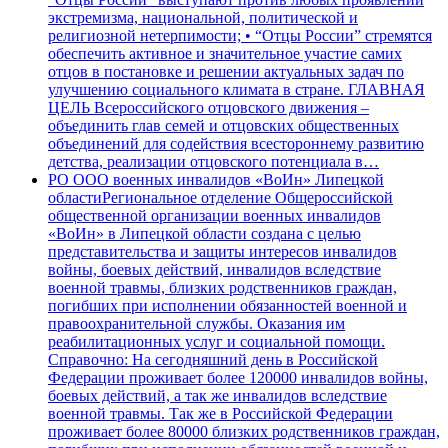
экстремизма, национальной, политической и
религиозной нетерпимости; • “Отцы России” стремятся
обеспечить активное и значительное участие самих
отцов в постановке и решении актуальных задач по
улучшению социального климата в стране. ГЛАВНАЯ
ЦЕЛЬ Всероссийского отцовского движения –
объединить глав семей и отцовских общественных
объединений для содействия всестороннему развитию
детства, реализации отцовского потенциала в…
РО ООО военных инвалидов «ВоИн» Липецкой
области
Региональное отделение Общероссийской
общественной организации военных инвалидов
«ВоИн» в Липецкой области создана с целью
представительства и защиты интересов инвалидов
войны, боевых действий, инвалидов вследствие
военной травмы, близких родственников граждан,
погибших при исполнении обязанностей военной и
правоохранительной службы. Оказания им
реабилитационных услуг и социальной помощи.
Справочно: На сегодняшний день в Российской
Федерации проживает более 120000 инвалидов войны,
боевых действий, а так же инвалидов вследствие
военной травмы. Так же в Российской Федерации
проживает более 80000 близких родственников граждан,