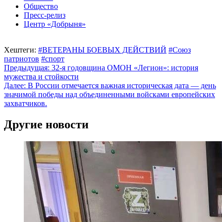
Общество
Пресс-релиз
Центр «Добрыня»
Хештеги:
#ВЕТЕРАНЫ БОЕВЫХ ДЕЙСТВИЙ
#Союз
патриотов
#спорт
Навигация
Предыдущая:
32-я годовщина ОМОН «Легион»: история
мужества и стойкости
по
Далее:
В России отмечается важная историческая дата — день
записям
значимой победы над объединенными войсками европейских
захватчиков.
Другие новости