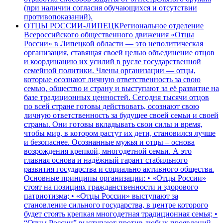
(при наличии согласия обучающихся и отсутствии
противопоказаний).
ОТЦЫ РОССИИ-ЛИПЕЦК
Региональное отделение
Всероссийского общественного движения «Отцы
России» в Липецкой области — это неполитическая
организация, ставящая своей целью объединение отцов
и координацию их усилий в русле государственной
семейной политики. Члены организации — отцы,
которые осознают личную ответственность за свою
семью, общество и страну и выступают за её развитие на
базе традиционных ценностей. Сегодня тысячи отцов
по всей стране готовы действовать, осознают свою
личную ответственность за будущее своей семьи и своей
страны. Они готовы вкладывать свои силы и время,
чтобы мир, в котором растут их дети, становился лучше
и безопаснее. Осознанные мужья и отцы – основа
возрождения крепкой, многодетной семьи. А это
главная основа и надёжный гарант стабильного
развития государства и социально активного общества.
Основные принципы организации: • «Отцы России»
стоят на позициях гражданственности и здорового
патриотизма; • «Отцы России» выступают за
становление сильного государства, в центре которого
будет стоять крепкая многодетная традиционная семья; •
“Отцы России” выступают против любых проявлений