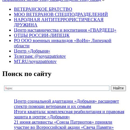
ВЕТЕРАНСКОЕ БРАТСТВО
МОО ВЕТЕРАНОВ СПЕЦПОДРАЗДЕЛЕНИЙ
НАРОДНАЯ АНТИТЕРРОРИСТИЧЕСКАЯ
ДРУЖИНА
Центр наставничества и воспитания «ГВАРДЕЕЦ»
ОТЦЫ РОССИИ-ЛИПЕЦК
РО ООО военных инвалидов «ВоИн» Липецкой
области
Центр «Добрыня»
Телеграм: @soyuzpatriotov
MT.RU/soyuzpatriotov
Поиск по сайту
Центр социальной адаптации «Добрыня» расширяет
спектр помощи ветеранам и их семьям
Итоги квартала: комплексная реабилитация и правовая
защита в центре «Добрыня»
21 июня активисты «Союза Патриотов» приняли
участие во Всероссийской акции «Свеча Памяти»