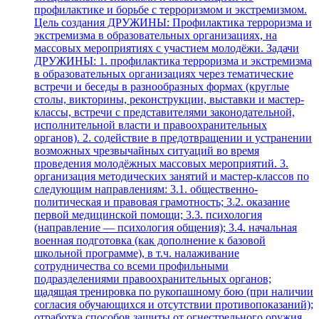
профилактике и борьбе с терроризмом и экстремизмом.
Цель создания ДРУЖИНЫ: Профилактика терроризма и
экстремизма в образовательных организациях, на
массовых мероприятиях с участием молодёжи. Задачи
ДРУЖИНЫ: 1. профилактика терроризма и экстремизма
в образовательных организациях через тематические
встречи и беседы в разнообразных формах (круглые
столы, викторины, реконструкции, выставки и мастер-
классы, встречи с представителями законодательной,
исполнительной власти и правоохранительных
органов). 2. содействие в предотвращении и устранении
возможных чрезвычайных ситуаций во время
проведения молодёжных массовых мероприятий. 3.
организация методических занятий и мастер-классов по
следующим направлениям: 3.1. общественно-
политическая и правовая грамотность; 3.2. оказание
первой медицинской помощи; 3.3. психология
(направление — психология общения); 3.4. начальная
военная подготовка (как дополнение к базовой
школьной программе), в т.ч. налаживание
сотрудничества со всеми профильными
подразделениями правоохранительных органов;
щадящая тренировка по рукопашному бою (при наличии
согласия обучающихся и отсутствии противопоказаний);
отработка способов защиты от огнестрельного оружия