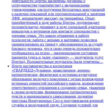
деятельности Центра заключены договоры о
сотрудничестве (партнёрстве) с медицинскими
учреждениями для получения бесплатных консультаций
о наличии показаний или противопоказаний к занятиям
ЛФК, аппаратному массажу, на тренажёрах. Опыт,
приобретённый в ходе работы Центра, подтверждает
положительную динамику в ходе социальной адаптации
инвалидов и ветеранов при контакте специалистов с
членами семьи. Это нашло отражение в работе
психологов: работа с женами и матерями позволяла
скорректировать их тревогу, обеспокоенность за судьбу
близкого человека, что в свою очередь положительно
отображалось на психо – эмоциональном состоянии
пациента (здесь и далее «пациент» — получатель услуг
Центра). Положительные результаты были отмечены…
Центр наставничества и воспитания
«ГВАРДЕЕЦ»
Духовное, нравственное, военно-
патриотическое, физическое и историко-культурное
образование молодого поколения с целью возрождения
истинных ценностей российского народа, возрождение
ответственного отношения к созданию семьи, уважения
к своим родителям, формирование патриотических
чувств и национального самосознания, поднятие
престижа Вооруженных Сил и популяризация военной
службы в молодежной среде. Создания условий для