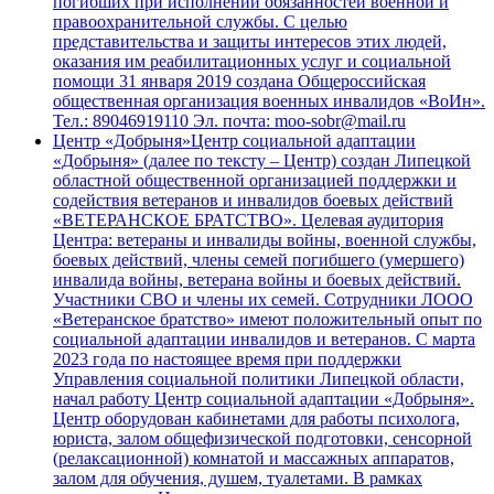
погибших при исполнении обязанностей военной и
правоохранительной службы. С целью
представительства и защиты интересов этих людей,
оказания им реабилитационных услуг и социальной
помощи 31 января 2019 создана Общероссийская
общественная организация военных инвалидов «ВоИн».
Тел.: 89046919110 Эл. почта: moo-sobr@mail.ru
Центр «Добрыня»
Центр социальной адаптации
«Добрыня» (далее по тексту – Центр) создан Липецкой
областной общественной организацией поддержки и
содействия ветеранов и инвалидов боевых действий
«ВЕТЕРАНСКОЕ БРАТСТВО». Целевая аудитория
Центра: ветераны и инвалиды войны, военной службы,
боевых действий, члены семей погибшего (умершего)
инвалида войны, ветерана войны и боевых действий.
Участники СВО и члены их семей. Сотрудники ЛООО
«Ветеранское братство» имеют положительный опыт по
социальной адаптации инвалидов и ветеранов. С марта
2023 года по настоящее время при поддержки
Управления социальной политики Липецкой области,
начал работу Центр социальной адаптации «Добрыня».
Центр оборудован кабинетами для работы психолога,
юриста, залом общефизической подготовки, сенсорной
(релаксационной) комнатой и массажных аппаратов,
залом для обучения, душем, туалетами. В рамках