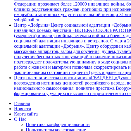
Федерации проживает более 120000 инвалидов войны, бое
близких родственников граждан, погибших при исполнен
им реабилитационных услуг и социальной помощи 31 янв
sobr@mail.ru
Центр «Добрыня»
Центр социальной адаптации «Добрыня»
инвалидов боевых действий «ВЕТЕРАНСКОЕ БРАТСТВО». 
(умершего) инвалида войны, ветерана войны и боевых 
социальной адаптации инвалидов и ветеранов. С марта 2
социальной адаптации «Добрыня». Центр оборудован каб
массажных аппаратов, залом для обучения, душем, туале
получения бесплатных консультаций о наличии показани
подтверждает положительную динамику в ходе социальной
работа с женами и матерями позволяла скорректировать их
эмоциональном состоянии пациента (здесь и далее «пац
Центр наставничества и воспитания «ГВАРДЕЕЦ»
Духовн
возрождения истинных ценностей российского народа, в
национального самосознания, поднятие престижа Вооруж
формированию у учащихся высокого патриотического соз
Главная
Новости
Карта сайта
О Нас
Политика конфиденциальности
Пользовательское соглашение