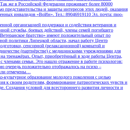
 Так же в Российской Федерации проживает более 80000
ю представительства и защиты интересов этих людей, оказания
нных инвалидов «ВоИн». Тел.: 89046919110 Эл. почта: moo-
венной организацией поддержки и содействия ветеранов и
ной службы, боевых действий, члены семей погибшего
«Ветеранское братство» имеют положительный опыт по
ьной политики Липецкой области, начал работу Центр
одготовки, сенсорной (релаксационной) комнатой и
удничестве (партнёрстве) с медицинскими учреждениями для
на тренажёрах. Опыт, приобретённый в ходе работы Центра,
с членами семьи. Это нашло отражение в работе психологов:
свою очередь положительно отображалось на психо –
были отмечены…
ко-культурное образование молодого поколения с целью
ия к своим родителям, формирование патриотических чувств и
. Создания условий для всестороннего развития личности и