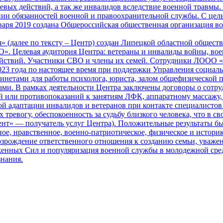
вых действий, а так же инвалидов вследствие военной травмы.
ии обязанностей военной и правоохранительной службы. С цель
аря 2019 создана Общероссийская общественная организация вое
 (далее по тексту – Центр) создан Липецкой областной общест
Целевая аудитория Центра: ветераны и инвалиды войны, воен
действий. Участники СВО и члены их семей. Сотрудники ЛООО 
023 года по настоящее время при поддержки Управления социал
инетами для работы психолога, юриста, залом общефизической п
тами. В рамках деятельности Центра заключены договоры о сотр
й или противопоказаний к занятиям ЛФК, аппаратному массажу, 
 адаптации инвалидов и ветеранов при контакте специалистов 
 тревогу, обеспокоенность за судьбу близкого человека, что в 
иент» — получатель услуг Центра). Положительные результаты 
ое, нравственное, военно-патриотическое, физическое и истори
озрождение ответственного отношения к созданию семьи, уважен
енных Сил и популяризация военной службы в молодежной среде
нания.