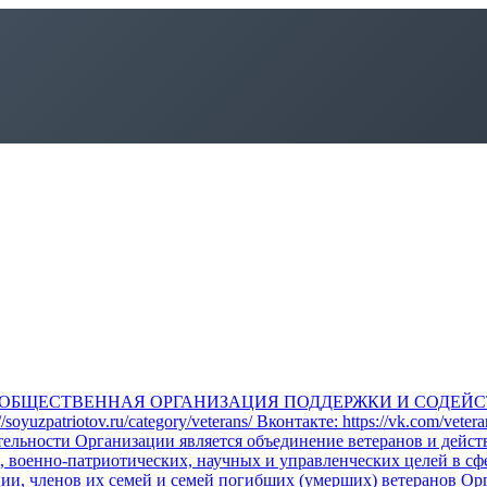
ОБЩЕСТВЕННАЯ ОРГАНИЗАЦИЯ ПОДДЕРЖКИ И СОДЕЙС
atriotov.ru/category/veterans/ Вконтакте: https://vk.com/veter
тельности Организации является объединение ветеранов и дейс
 военно-патриотических, научных и управленческих целей в сф
ии, членов их семей и семей погибших (умерших) ветеранов Ор