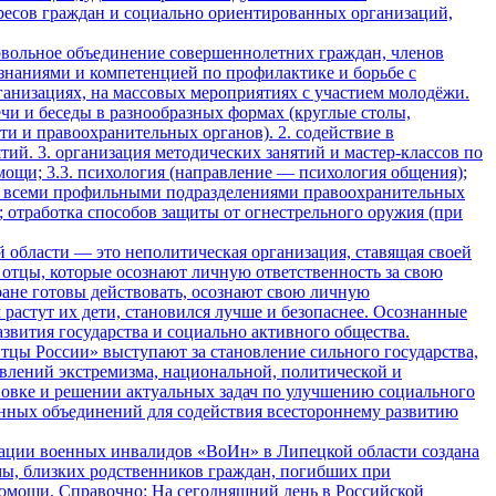
ресов граждан и социально ориентированных организаций,
ольное объединение совершеннолетних граждан, членов
наниями и компетенцией по профилактике и борьбе с
анизациях, на массовых мероприятиях с участием молодёжи.
чи и беседы в разнообразных формах (круглые столы,
ти и правоохранительных органов). 2. содействие в
й. 3. организация методических занятий и мастер-классов по
мощи; 3.3. психология (направление — психология общения);
а со всеми профильными подразделениями правоохранительных
 отработка способов защиты от огнестрельного оружия (при
области — это неполитическая организация, ставящая своей
отцы, которые осознают личную ответственность за свою
тране готовы действовать, осознают свою личную
 растут их дети, становился лучше и безопаснее. Осознанные
азвития государства и социально активного общества.
тцы России» выступают за становление сильного государства,
явлений экстремизма, национальной, политической и
ановке и решении актуальных задач по улучшению социального
нных объединений для содействия всестороннему развитию
ации военных инвалидов «ВоИн» в Липецкой области создана
мы, близких родственников граждан, погибших при
омощи. Справочно: На сегодняшний день в Российской