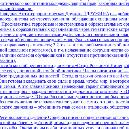
иотического воспитания молодёжи, защиты прав, законных инте
иальной помощи.
Народная Антитеррористическая Дружина (ДРУЖИНА) — добров
воохранительных структурах и/или обладающих специальными з
рофилактика терроризма и экстремизма в образовательных орг
зма в образовательных организациях через тематические встре
тречи с представителями законодательной, исполнительной влас
итуаций во время проведения молодёжных массовых мероприяти
 и правовая грамотность; 3.2. оказание первой медицинской по
азовой школьной программе), в т.ч. налаживание сотрудничеств
аличии согласия обучающихся и отсутствии противопоказаний);
азаний).
оссийского общественного движения «Отцы России» в Липецкой 
сле государственной семейной политики. Члены организации — 
 базе традиционных ценностей. Сегодня тысячи отцов по всей с
 Они готовы вкладывать свои силы и время, чтобы мир, в котором
 семьи. А это главная основа и надёжный гарант стабильного р
на позициях гражданственности и здорового патриотизма; • «О
адиционная семья; • “Отцы России” выступают против любых про
беспечить активное и значительное участие самих отцов в пост
ского движения – объединить глав семей и отцовских обществе
Региональное отделение Общероссийской общественной организ
ов войны, боевых действий, инвалидов вследствие военной трав
й службы. Оказания им реабилитационных услуг и социальной п