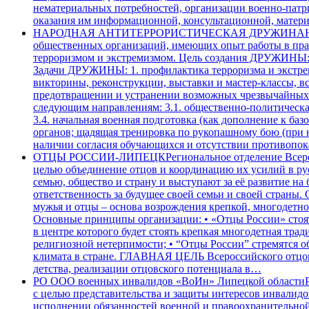
нематериальных потребностей, организации военно-патр
оказания им информационной, консультационной, матер
НАРОДНАЯ АНТИТЕРРОРИСТИЧЕСКАЯ ДРУЖИНА
общественных организаций, имеющих опыт работы в пра
терроризмом и экстремизмом. Цель создания ДРУЖИНЫ: П
Задачи ДРУЖИНЫ: 1. профилактика терроризма и экстреми
викторины, реконструкции, выставки и мастер-классы, вс
предотвращении и устранении возможных чрезвычайных с
следующим направлениям: 3.1. общественно-политическая
3.4. начальная военная подготовка (как дополнение к б
органов; щадящая тренировка по рукопашному бою (при н
наличии согласия обучающихся и отсутствии противопок
ОТЦЫ РОССИИ-ЛИПЕЦК
Региональное отделение Всер
целью объединение отцов и координацию их усилий в ру
семью, общество и страну и выступают за её развитие на
ответственность за будущее своей семьи и своей страны.
мужья и отцы – основа возрождения крепкой, многодетной
Основные принципы организации: • «Отцы России» стоят 
в центре которого будет стоять крепкая многодетная тр
религиозной нетерпимости; • “Отцы России” стремятся о
климата в стране. ГЛАВНАЯ ЦЕЛЬ Всероссийского отцов
детства, реализации отцовского потенциала в…
РО ООО военных инвалидов «ВоИн» Липецкой области
с целью представительства и защиты интересов инвалид
исполнении обязанностей военной и правоохранительно