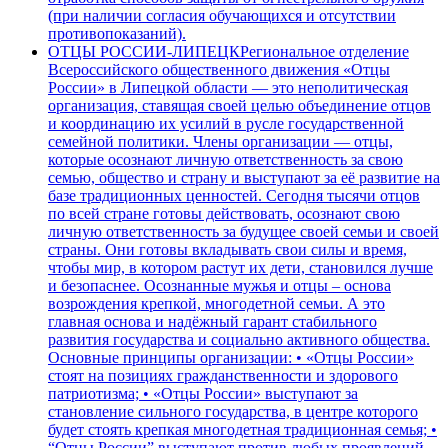
(при наличии согласия обучающихся и отсутствии
противопоказаний).
ОТЦЫ РОССИИ-ЛИПЕЦК
Региональное отделение
Всероссийского общественного движения «Отцы
России» в Липецкой области — это неполитическая
организация, ставящая своей целью объединение отцов
и координацию их усилий в русле государственной
семейной политики. Члены организации — отцы,
которые осознают личную ответственность за свою
семью, общество и страну и выступают за её развитие на
базе традиционных ценностей. Сегодня тысячи отцов
по всей стране готовы действовать, осознают свою
личную ответственность за будущее своей семьи и своей
страны. Они готовы вкладывать свои силы и время,
чтобы мир, в котором растут их дети, становился лучше
и безопаснее. Осознанные мужья и отцы – основа
возрождения крепкой, многодетной семьи. А это
главная основа и надёжный гарант стабильного
развития государства и социально активного общества.
Основные принципы организации: • «Отцы России»
стоят на позициях гражданственности и здорового
патриотизма; • «Отцы России» выступают за
становление сильного государства, в центре которого
будет стоять крепкая многодетная традиционная семья; •
“Отцы России” выступают против любых проявлений