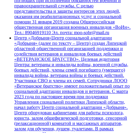
погибших при исполнении обязанностей военной и
правоохранительной службы. С целью
представительства и защиты интересов этих людей,
оказания им реабилитационных услуг и социальной
помощи 31 января 2019 создана Общероссийская
общественная организация военных инвалидов «ВоИн».
Тел.: 89046919110 Эл. почта: moo-sobr@mail.ru
Центр «Добрыня»
Центр социальной адаптации
«Добрыня» (далее по тексту – Центр) создан Липецкой
областной общественной организацией поддержки и
содействия ветеранов и инвалидов боевых действий
«ВЕТЕРАНСКОЕ БРАТСТВО». Целевая аудитория
Центра: ветераны и инвалиды войны, военной службы,
боевых действий, члены семей погибшего (умершего)
инвалида войны, ветерана войны и боевых действий.
Участники СВО и члены их семей. Сотрудники ЛООО
«Ветеранское братство» имеют положительный опыт по
социальной адаптации инвалидов и ветеранов. С марта
2023 года по настоящее время при поддержки
Управления социальной политики Липецкой области,
начал работу Центр социальной адаптации «Добрыня».
Центр оборудован кабинетами для работы психолога,
юриста, залом общефизической подготовки, сенсорной
(релаксационной) комнатой и массажных аппаратов,
залом для обучения, душем, туалетами. В рамках