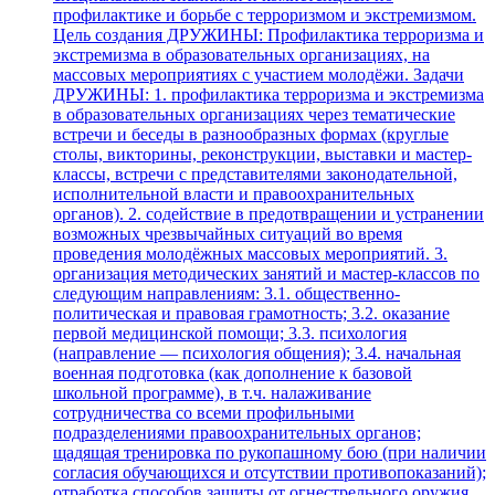
профилактике и борьбе с терроризмом и экстремизмом.
Цель создания ДРУЖИНЫ: Профилактика терроризма и
экстремизма в образовательных организациях, на
массовых мероприятиях с участием молодёжи. Задачи
ДРУЖИНЫ: 1. профилактика терроризма и экстремизма
в образовательных организациях через тематические
встречи и беседы в разнообразных формах (круглые
столы, викторины, реконструкции, выставки и мастер-
классы, встречи с представителями законодательной,
исполнительной власти и правоохранительных
органов). 2. содействие в предотвращении и устранении
возможных чрезвычайных ситуаций во время
проведения молодёжных массовых мероприятий. 3.
организация методических занятий и мастер-классов по
следующим направлениям: 3.1. общественно-
политическая и правовая грамотность; 3.2. оказание
первой медицинской помощи; 3.3. психология
(направление — психология общения); 3.4. начальная
военная подготовка (как дополнение к базовой
школьной программе), в т.ч. налаживание
сотрудничества со всеми профильными
подразделениями правоохранительных органов;
щадящая тренировка по рукопашному бою (при наличии
согласия обучающихся и отсутствии противопоказаний);
отработка способов защиты от огнестрельного оружия