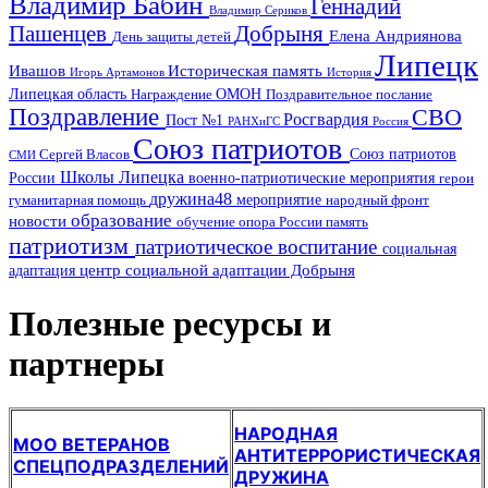
Владимир Бабин
Геннадий
Владимир Сериков
Пашенцев
Добрыня
Елена Андриянова
День защиты детей
Липецк
Ивашов
Историческая память
Игорь Артамонов
История
Липецкая область
ОМОН
Награждение
Поздравительное послание
Поздравление
СВО
Росгвардия
Пост №1
РАНХиГС
Россия
Союз патриотов
Союз патриотов
Сергей Власов
СМИ
Школы Липецка
России
военно-патриотические мероприятия
герои
дружина48
мероприятие
гуманитарная помощь
народный фронт
образование
новости
обучение
опора России
память
патриотизм
патриотическое воспитание
социальная
центр социальной адаптации Добрыня
адаптация
Полезные ресурсы и
партнеры
НАРОДНАЯ
МОО ВЕТЕРАНОВ
АНТИТЕРРОРИСТИЧЕСКАЯ
СПЕЦПОДРАЗДЕЛЕНИЙ
ДРУЖИНА