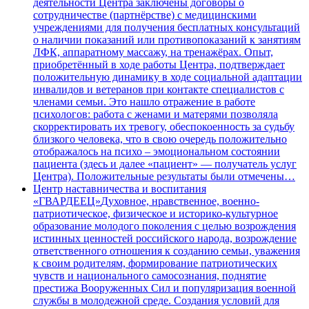
деятельности Центра заключены договоры о
сотрудничестве (партнёрстве) с медицинскими
учреждениями для получения бесплатных консультаций
о наличии показаний или противопоказаний к занятиям
ЛФК, аппаратному массажу, на тренажёрах. Опыт,
приобретённый в ходе работы Центра, подтверждает
положительную динамику в ходе социальной адаптации
инвалидов и ветеранов при контакте специалистов с
членами семьи. Это нашло отражение в работе
психологов: работа с женами и матерями позволяла
скорректировать их тревогу, обеспокоенность за судьбу
близкого человека, что в свою очередь положительно
отображалось на психо – эмоциональном состоянии
пациента (здесь и далее «пациент» — получатель услуг
Центра). Положительные результаты были отмечены…
Центр наставничества и воспитания
«ГВАРДЕЕЦ»
Духовное, нравственное, военно-
патриотическое, физическое и историко-культурное
образование молодого поколения с целью возрождения
истинных ценностей российского народа, возрождение
ответственного отношения к созданию семьи, уважения
к своим родителям, формирование патриотических
чувств и национального самосознания, поднятие
престижа Вооруженных Сил и популяризация военной
службы в молодежной среде. Создания условий для