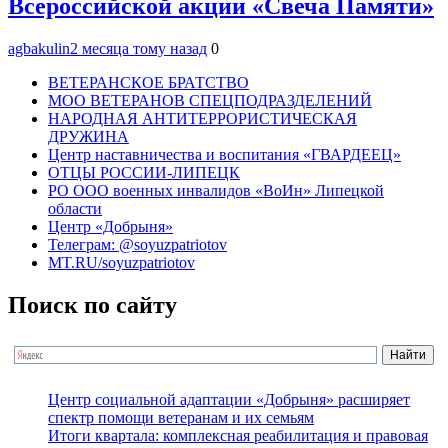
Всероссийской акции «Свеча Памяти»
agbakulin
2 месяца тому назад
0
ВЕТЕРАНСКОЕ БРАТСТВО
МОО ВЕТЕРАНОВ СПЕЦПОДРАЗДЕЛЕНИЙ
НАРОДНАЯ АНТИТЕРРОРИСТИЧЕСКАЯ
ДРУЖИНА
Центр наставничества и воспитания «ГВАРДЕЕЦ»
ОТЦЫ РОССИИ-ЛИПЕЦК
РО ООО военных инвалидов «ВоИн» Липецкой
области
Центр «Добрыня»
Телеграм: @soyuzpatriotov
MT.RU/soyuzpatriotov
Поиск по сайту
Центр социальной адаптации «Добрыня» расширяет
спектр помощи ветеранам и их семьям
Итоги квартала: комплексная реабилитация и правовая