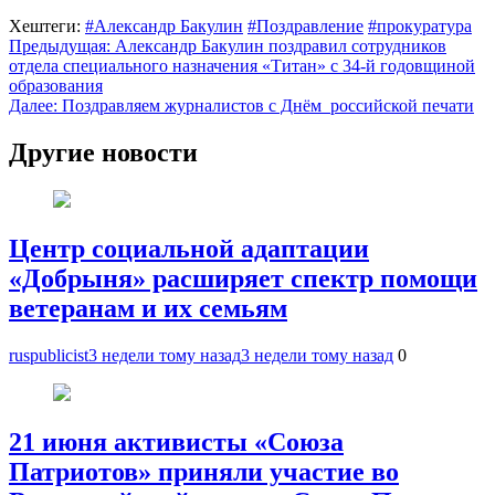
Хештеги:
#Александр Бакулин
#Поздравление
#прокуратура
Навигация
Предыдущая:
Александр Бакулин поздравил сотрудников
отдела специального назначения «Титан» с 34-й годовщиной
по
образования
записям
Далее:
Поздравляем журналистов с Днём российской печати
Другие новости
Центр социальной адаптации
«Добрыня» расширяет спектр помощи
ветеранам и их семьям
ruspublicist
3 недели тому назад
3 недели тому назад
0
21 июня активисты «Союза
Патриотов» приняли участие во