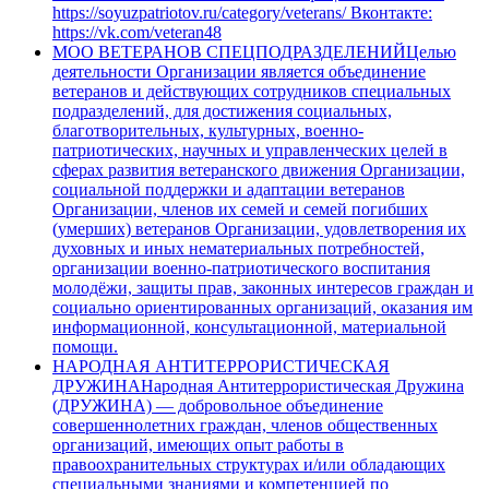
https://soyuzpatriotov.ru/category/veterans/ Вконтакте:
https://vk.com/veteran48
МОО ВЕТЕРАНОВ СПЕЦПОДРАЗДЕЛЕНИЙ
Целью
деятельности Организации является объединение
ветеранов и действующих сотрудников специальных
подразделений, для достижения социальных,
благотворительных, культурных, военно-
патриотических, научных и управленческих целей в
сферах развития ветеранского движения Организации,
социальной поддержки и адаптации ветеранов
Организации, членов их семей и семей погибших
(умерших) ветеранов Организации, удовлетворения их
духовных и иных нематериальных потребностей,
организации военно-патриотического воспитания
молодёжи, защиты прав, законных интересов граждан и
социально ориентированных организаций, оказания им
информационной, консультационной, материальной
помощи.
НАРОДНАЯ АНТИТЕРРОРИСТИЧЕСКАЯ
ДРУЖИНА
Народная Антитеррористическая Дружина
(ДРУЖИНА) — добровольное объединение
совершеннолетних граждан, членов общественных
организаций, имеющих опыт работы в
правоохранительных структурах и/или обладающих
специальными знаниями и компетенцией по