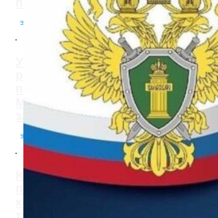
подготовку для молодежи
читать полностью
Уполномоченный по правам
ребенка в Липецкой области
поздравила ребят с
Международным днем
защиты детей.
читать полностью
Юрий Шкарин: Ребята
подготовили замечательную
концертную программу —
трогательную и искреннюю