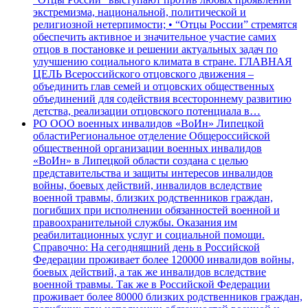
экстремизма, национальной, политической и
религиозной нетерпимости; • “Отцы России” стремятся
обеспечить активное и значительное участие самих
отцов в постановке и решении актуальных задач по
улучшению социального климата в стране. ГЛАВНАЯ
ЦЕЛЬ Всероссийского отцовского движения –
объединить глав семей и отцовских общественных
объединений для содействия всестороннему развитию
детства, реализации отцовского потенциала в…
РО ООО военных инвалидов «ВоИн» Липецкой
области
Региональное отделение Общероссийской
общественной организации военных инвалидов
«ВоИн» в Липецкой области создана с целью
представительства и защиты интересов инвалидов
войны, боевых действий, инвалидов вследствие
военной травмы, близких родственников граждан,
погибших при исполнении обязанностей военной и
правоохранительной службы. Оказания им
реабилитационных услуг и социальной помощи.
Справочно: На сегодняшний день в Российской
Федерации проживает более 120000 инвалидов войны,
боевых действий, а так же инвалидов вследствие
военной травмы. Так же в Российской Федерации
проживает более 80000 близких родственников граждан,