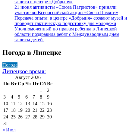
защита в центре «Добрыня»
21 июня активисты «Союза Патриотов» приняли
участие во Всероссийской акции «Свеча Памяти»
Передача опыта: в центре «Добрыня» создают музей и
проводят тактическую подготовку для молодежи
Уполномоченный по правам ребенка в Липецкой
области поздравила ребят с Международным днем
защиты детей.
Погода в Липецке
Погода
Липецкое время:
Август 2026
Пн
Вт
Ср
Чт
Пт
Сб
Вс
1
2
3
4
5
6
7
8
9
10
11
12
13
14
15
16
17
18
19
20
21
22
23
24
25
26
27
28
29
30
31
« Июл