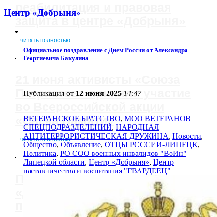
реабилитация и правовая
Центр «Добрыня»
защита в центре «Добрыня»
читать полностью
Официальное поздравление с Днем России от Александра
Георгиевича Бакулина
21 июня активисты «Союза
Патриотов» приняли участие
Публикация от
12 июня 2025
14:47
во Всероссийской акции
«Свеча Памяти»
ВЕТЕРАНСКОЕ БРАТСТВО
,
МОО ВЕТЕРАНОВ
СПЕЦПОДРАЗДЕЛЕНИЙ
,
НАРОДНАЯ
АНТИТЕРРОРИСТИЧЕСКАЯ ДРУЖИНА
,
Новости
,
читать полностью
Общество
,
Объявление
,
ОТЦЫ РОССИИ-ЛИПЕЦК
,
Политика
,
РО ООО военных инвалидов "ВоИн"
Липецкой области
,
Центр «Добрыня»
,
Центр
наставничества и воспитания "ГВАРДЕЕЦ"
Передача опыта: в центре
«Добрыня» создают музей и
проводят тактическую