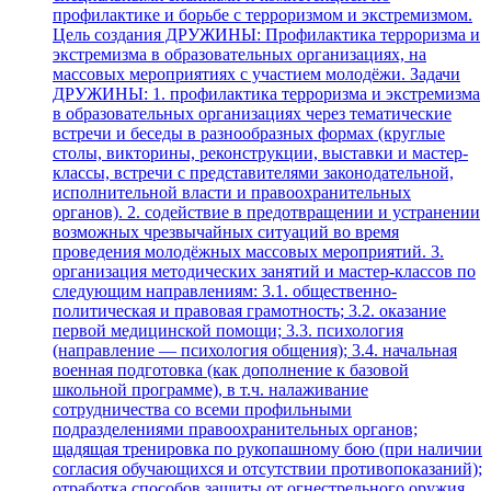
профилактике и борьбе с терроризмом и экстремизмом.
Цель создания ДРУЖИНЫ: Профилактика терроризма и
экстремизма в образовательных организациях, на
массовых мероприятиях с участием молодёжи. Задачи
ДРУЖИНЫ: 1. профилактика терроризма и экстремизма
в образовательных организациях через тематические
встречи и беседы в разнообразных формах (круглые
столы, викторины, реконструкции, выставки и мастер-
классы, встречи с представителями законодательной,
исполнительной власти и правоохранительных
органов). 2. содействие в предотвращении и устранении
возможных чрезвычайных ситуаций во время
проведения молодёжных массовых мероприятий. 3.
организация методических занятий и мастер-классов по
следующим направлениям: 3.1. общественно-
политическая и правовая грамотность; 3.2. оказание
первой медицинской помощи; 3.3. психология
(направление — психология общения); 3.4. начальная
военная подготовка (как дополнение к базовой
школьной программе), в т.ч. налаживание
сотрудничества со всеми профильными
подразделениями правоохранительных органов;
щадящая тренировка по рукопашному бою (при наличии
согласия обучающихся и отсутствии противопоказаний);
отработка способов защиты от огнестрельного оружия