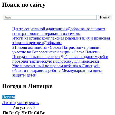
Поиск по сайту
Центр социальной адаптации «Добрыня» расширяет
спектр помощи ветеранам и их семьям
Итоги квартала: комплексная реабилитация и правовая
защита в центре «Добрыня»
21 июня активисты «Союза Патриотов» приняли
участие во Всероссийской акции «Свеча Памяти»
Передача опыта: в центре «Добрыня» создают музей и
проводят тактическую подготовку для молодежи
Уполномоченный по правам ребенка в Липецкой
области поздравила ребят с Международным днем
защиты детей.
Погода в Липецке
Погода
Липецкое время:
Август 2026
Пн
Вт
Ср
Чт
Пт
Сб
Вс