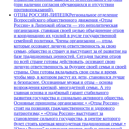
(при наличии согласия обучающихся и отсутствии
противопоказаний).
ОТЦЫ РОССИИ-ЛИПЕЦК
Региональное отделение
Всероссийского общественного движения «Отцы
России» в Липецкой области — это неполитическая
организация, ставящая своей целью объединение отцов
и координацию их усилий в русле государственной
семейной политики. Члены организации — отцы,
которые осознают личную ответственность за свою
семью, общество и страну и выступают за её развитие на
базе традиционных ценностей. Сегодня тысячи отцов
по всей стране готовы действовать, осознают свою
личную ответственность за будущее своей семьи и своей
страны. Они готовы вкладывать свои силы и время,
чтобы мир, в котором растут их дети, становился лучше
и безопаснее. Осознанные мужья и отцы – основа
возрождения крепкой, многодетной семьи. А это
главная основа и надёжный гарант стабильного
развития государства и социально активного общества.
Основные принципы организации: • «Отцы России»
стоят на позициях гражданственности и здорового
патриотизма; • «Отцы России» выступают за
становление сильного государства, в центре которого
будет стоять крепкая многодетная традиционная семья; •
“Отцы России” выступают против любых проявлений