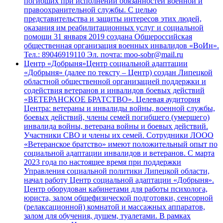
погибших при исполнении обязанностей военной и
правоохранительной службы. С целью
представительства и защиты интересов этих людей,
оказания им реабилитационных услуг и социальной
помощи 31 января 2019 создана Общероссийская
общественная организация военных инвалидов «ВоИн».
Тел.: 89046919110 Эл. почта: moo-sobr@mail.ru
Центр «Добрыня»
Центр социальной адаптации
«Добрыня» (далее по тексту – Центр) создан Липецкой
областной общественной организацией поддержки и
содействия ветеранов и инвалидов боевых действий
«ВЕТЕРАНСКОЕ БРАТСТВО». Целевая аудитория
Центра: ветераны и инвалиды войны, военной службы,
боевых действий, члены семей погибшего (умершего)
инвалида войны, ветерана войны и боевых действий.
Участники СВО и члены их семей. Сотрудники ЛООО
«Ветеранское братство» имеют положительный опыт по
социальной адаптации инвалидов и ветеранов. С марта
2023 года по настоящее время при поддержки
Управления социальной политики Липецкой области,
начал работу Центр социальной адаптации «Добрыня».
Центр оборудован кабинетами для работы психолога,
юриста, залом общефизической подготовки, сенсорной
(релаксационной) комнатой и массажных аппаратов,
залом для обучения, душем, туалетами. В рамках