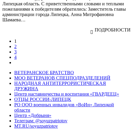
Липецкая область. С приветственными словами и теплыми
пожеланиями к победителям обратились: Заместитель главы
администрации города Липецка, Анна Митрофановна
Шамаева…
ПОДРОБНОСТИ
1
2
3
4
ВЕТЕРАНСКОЕ БРАТСТВО
МОО ВЕТЕРАНОВ СПЕЦПОДРАЗДЕЛЕНИЙ
НАРОДНАЯ АНТИТЕРРОРИСТИЧЕСКАЯ
ДРУЖИНА
Центр наставничества и воспитания «ГВАРДЕЕЦ»
ОТЦЫ РОССИИ-ЛИПЕЦК
РО ООО военных инвалидов «ВоИн» Липецкой
области
Центр «Добрыня»
Телеграм: @soyuzpatriotov
MT.RU/soyuzpatriotov