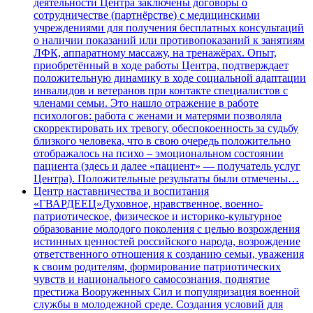
деятельности Центра заключены договоры о
сотрудничестве (партнёрстве) с медицинскими
учреждениями для получения бесплатных консультаций
о наличии показаний или противопоказаний к занятиям
ЛФК, аппаратному массажу, на тренажёрах. Опыт,
приобретённый в ходе работы Центра, подтверждает
положительную динамику в ходе социальной адаптации
инвалидов и ветеранов при контакте специалистов с
членами семьи. Это нашло отражение в работе
психологов: работа с женами и матерями позволяла
скорректировать их тревогу, обеспокоенность за судьбу
близкого человека, что в свою очередь положительно
отображалось на психо – эмоциональном состоянии
пациента (здесь и далее «пациент» — получатель услуг
Центра). Положительные результаты были отмечены…
Центр наставничества и воспитания
«ГВАРДЕЕЦ»
Духовное, нравственное, военно-
патриотическое, физическое и историко-культурное
образование молодого поколения с целью возрождения
истинных ценностей российского народа, возрождение
ответственного отношения к созданию семьи, уважения
к своим родителям, формирование патриотических
чувств и национального самосознания, поднятие
престижа Вооруженных Сил и популяризация военной
службы в молодежной среде. Создания условий для