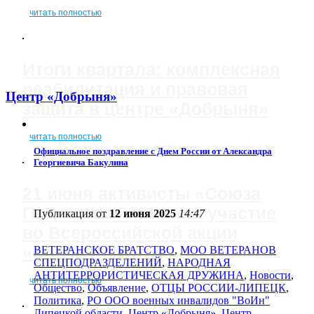
читать полностью
Итоги квартала: комплексная
реабилитация и правовая
Центр «Добрыня»
защита в центре «Добрыня»
читать полностью
Официальное поздравление с Днем России от Александра
Георгиевича Бакулина
21 июня активисты «Союза
Патриотов» приняли участие
Публикация от
12 июня 2025
14:47
во Всероссийской акции
«Свеча Памяти»
ВЕТЕРАНСКОЕ БРАТСТВО
,
МОО ВЕТЕРАНОВ
СПЕЦПОДРАЗДЕЛЕНИЙ
,
НАРОДНАЯ
АНТИТЕРРОРИСТИЧЕСКАЯ ДРУЖИНА
,
Новости
,
читать полностью
Общество
,
Объявление
,
ОТЦЫ РОССИИ-ЛИПЕЦК
,
Политика
,
РО ООО военных инвалидов "ВоИн"
Липецкой области
,
Центр «Добрыня»
,
Центр