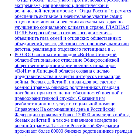
экстремизма, национальной, политической и
религиозной нетерпимости; • “Отцы России” стремятся
обеспечить активное и значительное участие самих
отцов в постановке и решении актуальных задач по
улучшению социального климата в стране. ГЛАВНАЯ
ЦЕЛЬ Всероссийского отцовского движения –
объединить глав семей и отцовских общественных
объединений для содействия всестороннему развитию
детства, реализации отцовского потенциала в…
РО ООО военных инвалидов «ВоИн» Липецкой
области
Региональное отделение Общероссийской
общественной организации военных инвалидов
«ВоИн» в Липецкой области создана с целью
представительства и защиты интересов инвалидов
войны, боевых действий, инвалидов вследствие
военной травмы, близких родственников граждан,
погибших при исполнении обязанностей военной и
правоохранительной службы. Оказания им
реабилитационных услуг и социальной помощи.
Справочно: На сегодняшний день в Российской
Федерации проживает более 120000 инвалидов войны,
боевых действий, а так же инвалидов вследствие
военной травмы. Так же в Российской Федерации
проживает более 80000 близких родственников граждан,