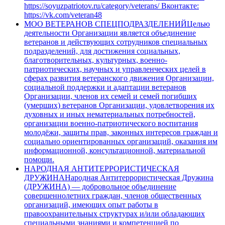
https://soyuzpatriotov.ru/category/veterans/ Вконтакте:
https://vk.com/veteran48
МОО ВЕТЕРАНОВ СПЕЦПОДРАЗДЕЛЕНИЙ
Целью
деятельности Организации является объединение
ветеранов и действующих сотрудников специальных
подразделений, для достижения социальных,
благотворительных, культурных, военно-
патриотических, научных и управленческих целей в
сферах развития ветеранского движения Организации,
социальной поддержки и адаптации ветеранов
Организации, членов их семей и семей погибших
(умерших) ветеранов Организации, удовлетворения их
духовных и иных нематериальных потребностей,
организации военно-патриотического воспитания
молодёжи, защиты прав, законных интересов граждан и
социально ориентированных организаций, оказания им
информационной, консультационной, материальной
помощи.
НАРОДНАЯ АНТИТЕРРОРИСТИЧЕСКАЯ
ДРУЖИНА
Народная Антитеррористическая Дружина
(ДРУЖИНА) — добровольное объединение
совершеннолетних граждан, членов общественных
организаций, имеющих опыт работы в
правоохранительных структурах и/или обладающих
специальными знаниями и компетенцией по