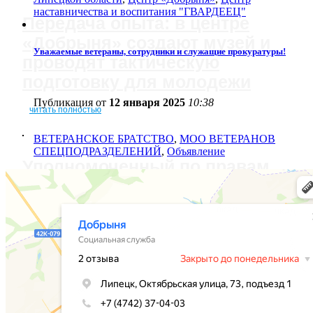
наставничества и воспитания "ГВАРДЕЕЦ"
Передача опыта: в центре
«Добрыня» создают музей и
Уважаемые ветераны, сотрудники и служащие прокуратуры!
проводят тактическую
подготовку для молодежи
Публикация от
12 января 2025
10:38
читать полностью
ВЕТЕРАНСКОЕ БРАТСТВО
,
МОО ВЕТЕРАНОВ
СПЕЦПОДРАЗДЕЛЕНИЙ
,
Объявление
Уполномоченный по правам
ребенка в Липецкой области
поздравила ребят с
Международным днем
защиты детей.
читать полностью