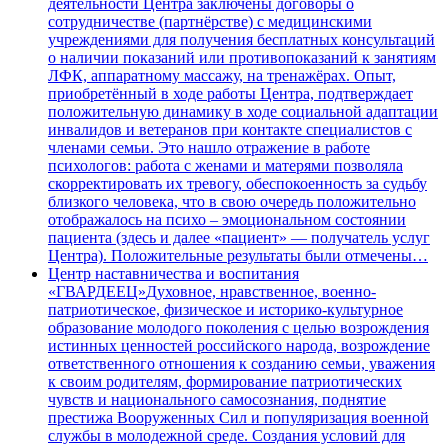
деятельности Центра заключены договоры о
сотрудничестве (партнёрстве) с медицинскими
учреждениями для получения бесплатных консультаций
о наличии показаний или противопоказаний к занятиям
ЛФК, аппаратному массажу, на тренажёрах. Опыт,
приобретённый в ходе работы Центра, подтверждает
положительную динамику в ходе социальной адаптации
инвалидов и ветеранов при контакте специалистов с
членами семьи. Это нашло отражение в работе
психологов: работа с женами и матерями позволяла
скорректировать их тревогу, обеспокоенность за судьбу
близкого человека, что в свою очередь положительно
отображалось на психо – эмоциональном состоянии
пациента (здесь и далее «пациент» — получатель услуг
Центра). Положительные результаты были отмечены…
Центр наставничества и воспитания
«ГВАРДЕЕЦ»
Духовное, нравственное, военно-
патриотическое, физическое и историко-культурное
образование молодого поколения с целью возрождения
истинных ценностей российского народа, возрождение
ответственного отношения к созданию семьи, уважения
к своим родителям, формирование патриотических
чувств и национального самосознания, поднятие
престижа Вооруженных Сил и популяризация военной
службы в молодежной среде. Создания условий для