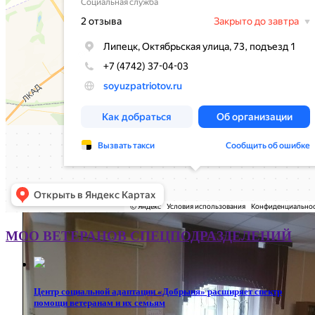
защиты детей.
читать полностью
Юрий Шкарин: Ребята
подготовили замечательную
концертную программу —
трогательную и искреннюю
читать полностью
МОО ВЕТЕРАНОВ СПЕЦПОДРАЗДЕЛЕНИЙ
Центр социальной адаптации «Добрыня» расширяет спектр
помощи ветеранам и их семьям