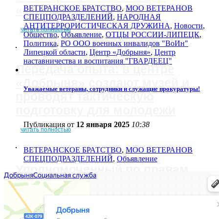
«Свеча Памяти»
ВЕТЕРАНСКОЕ БРАТСТВО
,
МОО ВЕТЕРАНОВ
СПЕЦПОДРАЗДЕЛЕНИЙ
,
НАРОДНАЯ
АНТИТЕРРОРИСТИЧЕСКАЯ ДРУЖИНА
,
Новости
,
читать полностью
Общество
,
Объявление
,
ОТЦЫ РОССИИ-ЛИПЕЦК
,
Политика
,
РО ООО военных инвалидов "ВоИн"
Липецкой области
,
Центр «Добрыня»
,
Центр
наставничества и воспитания "ГВАРДЕЕЦ"
Передача опыта: в центре
«Добрыня» создают музей и
Уважаемые ветераны, сотрудники и служащие прокуратуры!
проводят тактическую
подготовку для молодежи
Публикация от
12 января 2025
10:38
читать полностью
ВЕТЕРАНСКОЕ БРАТСТВО
,
МОО ВЕТЕРАНОВ
СПЕЦПОДРАЗДЕЛЕНИЙ
,
Объявление
Уполномоченный по правам
ребенка в Липецкой области
поздравила ребят с
Международным днем