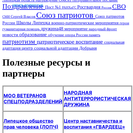
Награждение
Поздравительное послание
Поздравление
СВО
читать полностью
Росгвардия
Пост №1
РАНХиГС
Россия
Союз патриотов
Союз патриотов
Сергей Власов
СМИ
Школы Липецка
России
военно-патриотические мероприятия
герои
дружина48
мероприятие
гуманитарная помощь
народный фронт
образование
новости
обучение
опора России
память
патриотизм
патриотическое воспитание
социальная
центр социальной адаптации Добрыня
адаптация
Полезные ресурсы и
партнеры
НАРОДНАЯ
МОО ВЕТЕРАНОВ
АНТИТЕРРОРИСТИЧЕСКАЯ
СПЕЦПОДРАЗДЕЛЕНИЙ
ДРУЖИНА
Липецкое общество
Центр наставничества и
прав человека (ЛОПЧ)
воспитания «ГВАРДЕЕЦ»