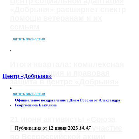
Центр социальной адаптации
«Добрыня» расширяет спектр
помощи ветеранам и их
семьям
читать полностью
Итоги квартала: комплексная
реабилитация и правовая
Центр «Добрыня»
защита в центре «Добрыня»
читать полностью
Официальное поздравление с Днем России от Александра
Георгиевича Бакулина
21 июня активисты «Союза
Патриотов» приняли участие
Публикация от
12 июня 2025
14:47
во Всероссийской акции