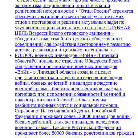
экстремизма, национальной, политической и
религиозной нетерпимости; • “Отцы России” стремятся
обеспечить активное и значительное участие самих
отцов в постановке и решении актуальных задач по
улучшению социального климата в стране. ГЛАВНАЯ
ЦЕЛЬ Всероссийского отцовского движения –
объединить глав семей и отцовских общественных
объединений для содействия всестороннему развитию
детства, реализации отцовского потенциала в…
РО ООО военных инвалидов «ВоИн» Липецкой
области
Региональное отделение Общероссийской
общественной организации военных инвалидов
«ВоИн» в Липецкой области создана с целью
представительства и защиты интересов инвалидов
войны, боевых действий, инвалидов вследствие
военной травмы, близких родственников граждан,
погибших при исполнении обязанностей военной и
правоохранительной службы. Оказания им
реабилитационных услуг и социальной помощи.
Справочно: На сегодняшний день в Российской
Федерации проживает более 120000 инвалидов войны,
боевых действий, а так же инвалидов вследствие
военной травмы. Так же в Российской Федерации
проживает более 80000 близких родственников граждан,