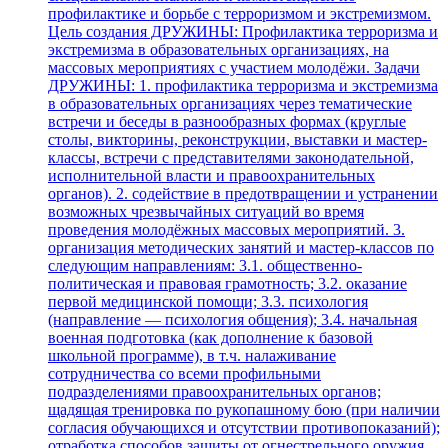
профилактике и борьбе с терроризмом и экстремизмом.
Цель создания ДРУЖИНЫ: Профилактика терроризма и
экстремизма в образовательных организациях, на
массовых мероприятиях с участием молодёжи. Задачи
ДРУЖИНЫ: 1. профилактика терроризма и экстремизма
в образовательных организациях через тематические
встречи и беседы в разнообразных формах (круглые
столы, викторины, реконструкции, выставки и мастер-
классы, встречи с представителями законодательной,
исполнительной власти и правоохранительных
органов). 2. содействие в предотвращении и устранении
возможных чрезвычайных ситуаций во время
проведения молодёжных массовых мероприятий. 3.
организация методических занятий и мастер-классов по
следующим направлениям: 3.1. общественно-
политическая и правовая грамотность; 3.2. оказание
первой медицинской помощи; 3.3. психология
(направление — психология общения); 3.4. начальная
военная подготовка (как дополнение к базовой
школьной программе), в т.ч. налаживание
сотрудничества со всеми профильными
подразделениями правоохранительных органов;
щадящая тренировка по рукопашному бою (при наличии
согласия обучающихся и отсутствии противопоказаний);
отработка способов защиты от огнестрельного оружия