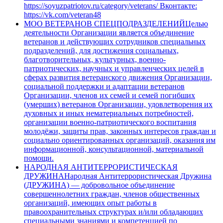
https://soyuzpatriotov.ru/category/veterans/ Вконтакте:
https://vk.com/veteran48
МОО ВЕТЕРАНОВ СПЕЦПОДРАЗДЕЛЕНИЙ
Целью
деятельности Организации является объединение
ветеранов и действующих сотрудников специальных
подразделений, для достижения социальных,
благотворительных, культурных, военно-
патриотических, научных и управленческих целей в
сферах развития ветеранского движения Организации,
социальной поддержки и адаптации ветеранов
Организации, членов их семей и семей погибших
(умерших) ветеранов Организации, удовлетворения их
духовных и иных нематериальных потребностей,
организации военно-патриотического воспитания
молодёжи, защиты прав, законных интересов граждан и
социально ориентированных организаций, оказания им
информационной, консультационной, материальной
помощи.
НАРОДНАЯ АНТИТЕРРОРИСТИЧЕСКАЯ
ДРУЖИНА
Народная Антитеррористическая Дружина
(ДРУЖИНА) — добровольное объединение
совершеннолетних граждан, членов общественных
организаций, имеющих опыт работы в
правоохранительных структурах и/или обладающих
специальными знаниями и компетенцией по