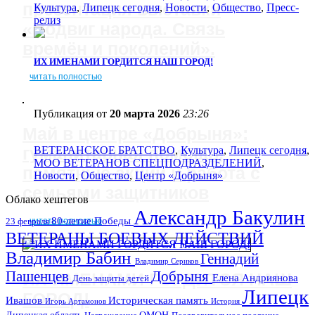
презентация выставки
Культура
,
Липецк сегодня
,
Новости
,
Общество
,
Пресс-
релиз
«Подвиг народа. Связь
времён и поколений».
ИХ ИМЕНАМИ ГОРДИТСЯ НАШ ГОРОД!
читать полностью
Публикация от
20 марта 2026
23:26
Май в центре «Добрыня»:
гуманитарная помощь,
ВЕТЕРАНСКОЕ БРАТСТВО
,
Культура
,
Липецк сегодня
,
МОО ВЕТЕРАНОВ СПЕЦПОДРАЗДЕЛЕНИЙ
,
памятные акции и работа с
Новости
,
Общество
,
Центр «Добрыня»
семьями защитников
Облако хештегов
Александр Бакулин
80-летие Победы
читать полностью
23 февраля
ВЕТЕРАНЫ БОЕВЫХ ДЕЙСТВИЙ
Владимир Бабин
Геннадий
Владимир Сериков
Пашенцев
Добрыня
ИХ ИМЕНАМИ ГОРДИТСЯ НАШ
Елена Андриянова
День защиты детей
Липецк
ГОРОД!
Ивашов
Историческая память
Игорь Артамонов
История
Липецкая область
ОМОН