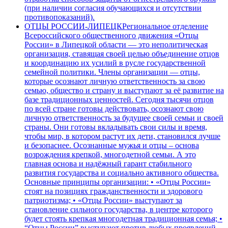
(при наличии согласия обучающихся и отсутствии
противопоказаний).
ОТЦЫ РОССИИ-ЛИПЕЦК
Региональное отделение
Всероссийского общественного движения «Отцы
России» в Липецкой области — это неполитическая
организация, ставящая своей целью объединение отцов
и координацию их усилий в русле государственной
семейной политики. Члены организации — отцы,
которые осознают личную ответственность за свою
семью, общество и страну и выступают за её развитие на
базе традиционных ценностей. Сегодня тысячи отцов
по всей стране готовы действовать, осознают свою
личную ответственность за будущее своей семьи и своей
страны. Они готовы вкладывать свои силы и время,
чтобы мир, в котором растут их дети, становился лучше
и безопаснее. Осознанные мужья и отцы – основа
возрождения крепкой, многодетной семьи. А это
главная основа и надёжный гарант стабильного
развития государства и социально активного общества.
Основные принципы организации: • «Отцы России»
стоят на позициях гражданственности и здорового
патриотизма; • «Отцы России» выступают за
становление сильного государства, в центре которого
будет стоять крепкая многодетная традиционная семья; •
“Отцы России” выступают против любых проявлений