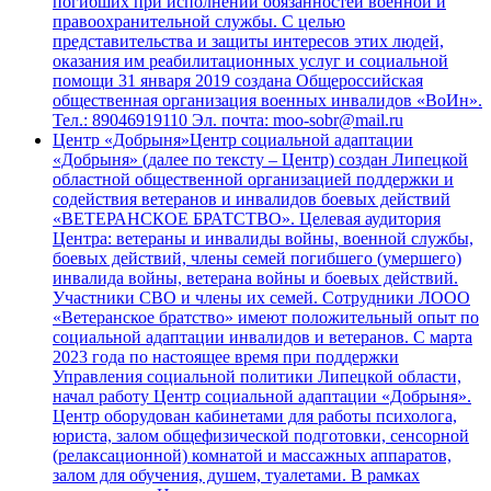
погибших при исполнении обязанностей военной и
правоохранительной службы. С целью
представительства и защиты интересов этих людей,
оказания им реабилитационных услуг и социальной
помощи 31 января 2019 создана Общероссийская
общественная организация военных инвалидов «ВоИн».
Тел.: 89046919110 Эл. почта: moo-sobr@mail.ru
Центр «Добрыня»
Центр социальной адаптации
«Добрыня» (далее по тексту – Центр) создан Липецкой
областной общественной организацией поддержки и
содействия ветеранов и инвалидов боевых действий
«ВЕТЕРАНСКОЕ БРАТСТВО». Целевая аудитория
Центра: ветераны и инвалиды войны, военной службы,
боевых действий, члены семей погибшего (умершего)
инвалида войны, ветерана войны и боевых действий.
Участники СВО и члены их семей. Сотрудники ЛООО
«Ветеранское братство» имеют положительный опыт по
социальной адаптации инвалидов и ветеранов. С марта
2023 года по настоящее время при поддержки
Управления социальной политики Липецкой области,
начал работу Центр социальной адаптации «Добрыня».
Центр оборудован кабинетами для работы психолога,
юриста, залом общефизической подготовки, сенсорной
(релаксационной) комнатой и массажных аппаратов,
залом для обучения, душем, туалетами. В рамках