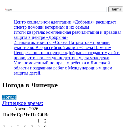
Центр социальной адаптации «Добрыня» расширяет
спектр помощи ветеранам и их семьям
Итоги квартала: комплексная реабилитация и правовая
защита в центре «Добрыня»
21 июня активисты «Союза Патриотов» приняли
участие во Всероссийской акции «Свеча Памяти»
Передача опыта: в центре «Добрыня» создают музей и
проводят тактическую подготовку для молодежи
Уполномоченный по правам ребенка в Липецкой
области поздравила ребят с Международным днем
защиты детей.
Погода в Липецке
Погода
Липецкое время:
Август 2026
Пн
Вт
Ср
Чт
Пт
Сб
Вс
1
2