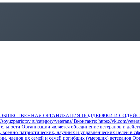
ОБЩЕСТВЕННАЯ ОРГАНИЗАЦИЯ ПОДДЕРЖКИ И СОДЕЙС
atriotov.ru/category/veterans/ Вконтакте: https://vk.com/veter
тельности Организации является объединение ветеранов и дейс
 военно-патриотических, научных и управленческих целей в сф
ии, членов их семей и семей погибших (умерших) ветеранов Ор