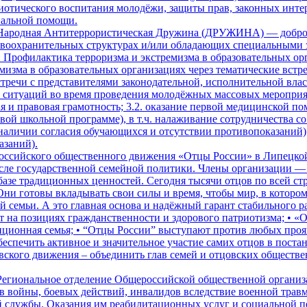
иотического воспитания молодёжи, защиты прав, законных инте
иальной помощи.
Народная Антитеррористическая Дружина (ДРУЖИНА) — добров
воохранительных структурах и/или обладающих специальными з
рофилактика терроризма и экстремизма в образовательных орг
зма в образовательных организациях через тематические встре
тречи с представителями законодательной, исполнительной влас
итуаций во время проведения молодёжных массовых мероприяти
 и правовая грамотность; 3.2. оказание первой медицинской по
азовой школьной программе), в т.ч. налаживание сотрудничеств
аличии согласия обучающихся и отсутствии противопоказаний);
азаний).
оссийского общественного движения «Отцы России» в Липецкой 
сле государственной семейной политики. Члены организации — 
 базе традиционных ценностей. Сегодня тысячи отцов по всей с
 Они готовы вкладывать свои силы и время, чтобы мир, в котором
 семьи. А это главная основа и надёжный гарант стабильного р
на позициях гражданственности и здорового патриотизма; • «О
адиционная семья; • “Отцы России” выступают против любых про
беспечить активное и значительное участие самих отцов в пост
ского движения – объединить глав семей и отцовских обществе
Региональное отделение Общероссийской общественной организ
ов войны, боевых действий, инвалидов вследствие военной трав
й службы. Оказания им реабилитационных услуг и социальной п