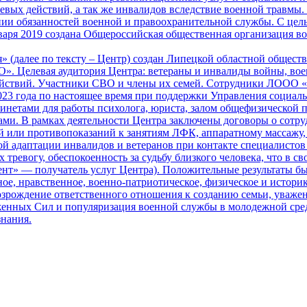
вых действий, а так же инвалидов вследствие военной травмы.
ии обязанностей военной и правоохранительной службы. С цель
аря 2019 создана Общероссийская общественная организация вое
 (далее по тексту – Центр) создан Липецкой областной общест
Целевая аудитория Центра: ветераны и инвалиды войны, воен
действий. Участники СВО и члены их семей. Сотрудники ЛООО 
023 года по настоящее время при поддержки Управления социал
инетами для работы психолога, юриста, залом общефизической п
тами. В рамках деятельности Центра заключены договоры о сотр
й или противопоказаний к занятиям ЛФК, аппаратному массажу, 
 адаптации инвалидов и ветеранов при контакте специалистов 
 тревогу, обеспокоенность за судьбу близкого человека, что в 
иент» — получатель услуг Центра). Положительные результаты 
ое, нравственное, военно-патриотическое, физическое и истори
озрождение ответственного отношения к созданию семьи, уважен
енных Сил и популяризация военной службы в молодежной среде
нания.