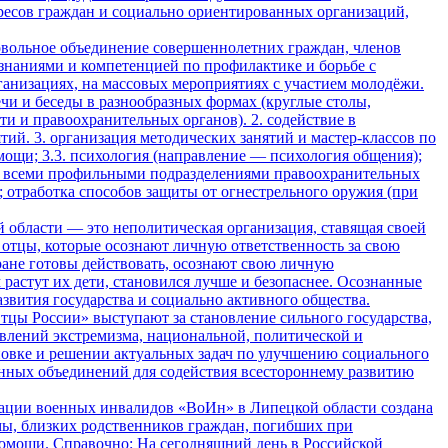
ресов граждан и социально ориентированных организаций,
ольное объединение совершеннолетних граждан, членов
наниями и компетенцией по профилактике и борьбе с
анизациях, на массовых мероприятиях с участием молодёжи.
чи и беседы в разнообразных формах (круглые столы,
ти и правоохранительных органов). 2. содействие в
й. 3. организация методических занятий и мастер-классов по
мощи; 3.3. психология (направление — психология общения);
а со всеми профильными подразделениями правоохранительных
 отработка способов защиты от огнестрельного оружия (при
области — это неполитическая организация, ставящая своей
отцы, которые осознают личную ответственность за свою
тране готовы действовать, осознают свою личную
 растут их дети, становился лучше и безопаснее. Осознанные
азвития государства и социально активного общества.
тцы России» выступают за становление сильного государства,
явлений экстремизма, национальной, политической и
ановке и решении актуальных задач по улучшению социального
нных объединений для содействия всестороннему развитию
ации военных инвалидов «ВоИн» в Липецкой области создана
мы, близких родственников граждан, погибших при
омощи. Справочно: На сегодняшний день в Российской