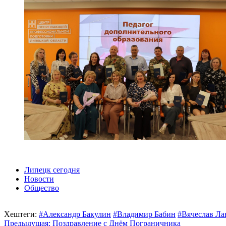
Липецк сегодня
Новости
Общество
Хештеги:
#Александр Бакулин
#Владимир Бабин
#Вячеслав Ла
Навигация
Предыдущая:
Поздравление с Днём Пограничника