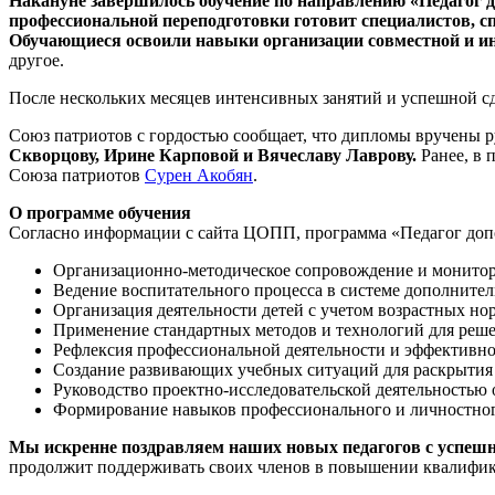
Накануне завершилось обучение по направлению «Педагог 
профессиональной переподготовки готовит специалистов, с
Обучающиеся освоили навыки организации совместной и ин
другое.
После нескольких месяцев интенсивных занятий и успешной сд
Союз патриотов с гордостью сообщает, что дипломы вручены 
Скворцову, Ирине Карповой и Вячеславу Лаврову.
Ранее, в 
Союза патриотов
Сурен Акобян
.
О программе обучения
Согласно информации с сайта ЦОПП, программа «Педагог допо
Организационно-методическое сопровождение и монито
Ведение воспитательного процесса в системе дополнител
Организация деятельности детей с учетом возрастных но
Применение стандартных методов и технологий для реш
Рефлексия профессиональной деятельности и эффективно
Создание развивающих учебных ситуаций для раскрытия 
Руководство проектно-исследовательской деятельностью
Формирование навыков профессионального и личностног
Мы искренне поздравляем наших новых педагогов с успешн
продолжит поддерживать своих членов в повышении квалифика