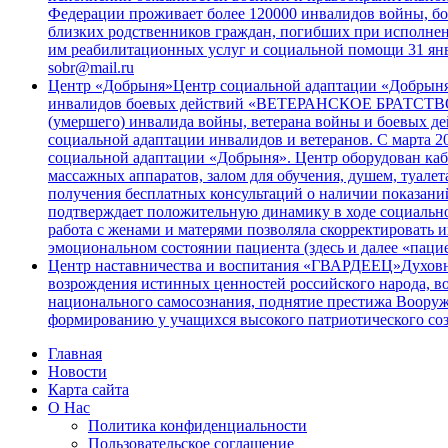
Федерации проживает более 120000 инвалидов войны, бое
близких родственников граждан, погибших при исполнен
им реабилитационных услуг и социальной помощи 31 янв
sobr@mail.ru
Центр «Добрыня»
Центр социальной адаптации «Добрыня»
инвалидов боевых действий «ВЕТЕРАНСКОЕ БРАТСТВО». 
(умершего) инвалида войны, ветерана войны и боевых 
социальной адаптации инвалидов и ветеранов. С марта 2
социальной адаптации «Добрыня». Центр оборудован каб
массажных аппаратов, залом для обучения, душем, туале
получения бесплатных консультаций о наличии показани
подтверждает положительную динамику в ходе социальной
работа с женами и матерями позволяла скорректировать их
эмоциональном состоянии пациента (здесь и далее «пац
Центр наставничества и воспитания «ГВАРДЕЕЦ»
Духовн
возрождения истинных ценностей российского народа, в
национального самосознания, поднятие престижа Вооруж
формированию у учащихся высокого патриотического соз
Главная
Новости
Карта сайта
О Нас
Политика конфиденциальности
Пользовательское соглашение