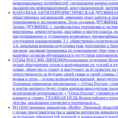
нематериальных потребностей, организации военно-патр
оказания им информационной, консультационной, матер
НАРОДНАЯ АНТИТЕРРОРИСТИЧЕСКАЯ ДРУЖИНА
общественных организаций, имеющих опыт работы в пра
терроризмом и экстремизмом. Цель создания ДРУЖИНЫ: П
Задачи ДРУЖИНЫ: 1. профилактика терроризма и экстреми
викторины, реконструкции, выставки и мастер-классы, вс
предотвращении и устранении возможных чрезвычайных с
следующим направлениям: 3.1. общественно-политическая
3.4. начальная военная подготовка (как дополнение к б
органов; щадящая тренировка по рукопашному бою (при н
наличии согласия обучающихся и отсутствии противопок
ОТЦЫ РОССИИ-ЛИПЕЦК
Региональное отделение Всер
целью объединение отцов и координацию их усилий в ру
семью, общество и страну и выступают за её развитие на
ответственность за будущее своей семьи и своей страны.
мужья и отцы – основа возрождения крепкой, многодетной
Основные принципы организации: • «Отцы России» стоят 
в центре которого будет стоять крепкая многодетная тр
религиозной нетерпимости; • “Отцы России” стремятся о
климата в стране. ГЛАВНАЯ ЦЕЛЬ Всероссийского отцов
детства, реализации отцовского потенциала в…
РО ООО военных инвалидов «ВоИн» Липецкой области
с целью представительства и защиты интересов инвалид
исполнении обязанностей военной и правоохранительно