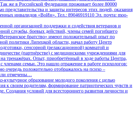
 Так же в Российской Федерации проживает более 80000
ю представительства и защиты интересов этих людей, оказания
нных инвалидов «ВоИн». Тел.: 89046919110 Эл. почта: moo-
венной организацией поддержки и содействия ветеранов и
ной службы, боевых действий, члены семей погибшего
«Ветеранское братство» имеют положительный опыт по
ьной политики Липецкой области, начал работу Центр
одготовки, сенсорной (релаксационной) комнатой и
удничестве (партнёрстве) с медицинскими учреждениями для
на тренажёрах. Опыт, приобретённый в ходе работы Центра,
с членами семьи. Это нашло отражение в работе психологов:
свою очередь положительно отображалось на психо –
были отмечены…
ко-культурное образование молодого поколения с целью
ия к своим родителям, формирование патриотических чувств и
. Создания условий для всестороннего развития личности и