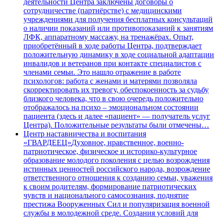
деятельности Центра заключены договоры о
сотрудничестве (партнёрстве) с медицинскими
учреждениями для получения бесплатных консультаций
о наличии показаний или противопоказаний к занятиям
ЛФК, аппаратному массажу, на тренажёрах. Опыт,
приобретённый в ходе работы Центра, подтверждает
положительную динамику в ходе социальной адаптации
инвалидов и ветеранов при контакте специалистов с
членами семьи. Это нашло отражение в работе
психологов: работа с женами и матерями позволяла
скорректировать их тревогу, обеспокоенность за судьбу
близкого человека, что в свою очередь положительно
отображалось на психо – эмоциональном состоянии
пациента (здесь и далее «пациент» — получатель услуг
Центра). Положительные результаты были отмечены…
Центр наставничества и воспитания
«ГВАРДЕЕЦ»
Духовное, нравственное, военно-
патриотическое, физическое и историко-культурное
образование молодого поколения с целью возрождения
истинных ценностей российского народа, возрождение
ответственного отношения к созданию семьи, уважения
к своим родителям, формирование патриотических
чувств и национального самосознания, поднятие
престижа Вооруженных Сил и популяризация военной
службы в молодежной среде. Создания условий для