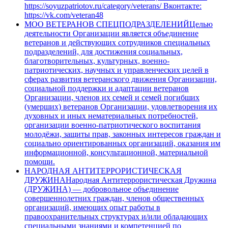
https://soyuzpatriotov.ru/category/veterans/ Вконтакте:
https://vk.com/veteran48
МОО ВЕТЕРАНОВ СПЕЦПОДРАЗДЕЛЕНИЙ
Целью
деятельности Организации является объединение
ветеранов и действующих сотрудников специальных
подразделений, для достижения социальных,
благотворительных, культурных, военно-
патриотических, научных и управленческих целей в
сферах развития ветеранского движения Организации,
социальной поддержки и адаптации ветеранов
Организации, членов их семей и семей погибших
(умерших) ветеранов Организации, удовлетворения их
духовных и иных нематериальных потребностей,
организации военно-патриотического воспитания
молодёжи, защиты прав, законных интересов граждан и
социально ориентированных организаций, оказания им
информационной, консультационной, материальной
помощи.
НАРОДНАЯ АНТИТЕРРОРИСТИЧЕСКАЯ
ДРУЖИНА
Народная Антитеррористическая Дружина
(ДРУЖИНА) — добровольное объединение
совершеннолетних граждан, членов общественных
организаций, имеющих опыт работы в
правоохранительных структурах и/или обладающих
специальными знаниями и компетенцией по