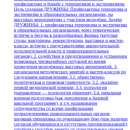
профилактике и борьбе с терроризмом и экстремизмом.
Цель создания ДРУЖИНЫ: Профилактика терроризма и
экстремизма в образовательных организациях, на
массовых мероприятиях с участием молодёжи. Задачи
ДРУЖИНЫ: 1. профилактика терроризма и экстремизма
в образовательных организациях через тематические
встречи и беседы в разнообразных формах (круглые
столы, викторины, реконструкции, выставки и мастер-
классы, встречи с представителями законодательной,
исполнительной власти и правоохранительных
органов). 2. содействие в предотвращении и устранении
возможных чрезвычайных ситуаций во время
проведения молодёжных массовых мероприятий. 3.
организация методических занятий и мастер-классов по
следующим направлениям: 3.1. общественно-
политическая и правовая грамотность; 3.2. оказание
первой медицинской помощи; 3.3. психология
(направление — психология общения); 3.4. начальная
военная подготовка (как дополнение к базовой
школьной программе), в т.ч. налаживание
сотрудничества со всеми профильными
подразделениями правоохранительных органов;
щадящая тренировка по рукопашному бою (при наличии
согласия обучающихся и отсутствии противопоказаний);
отработка способов защиты от огнестрельного оружия