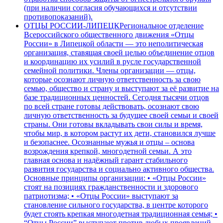
(при наличии согласия обучающихся и отсутствии
противопоказаний).
ОТЦЫ РОССИИ-ЛИПЕЦК
Региональное отделение
Всероссийского общественного движения «Отцы
России» в Липецкой области — это неполитическая
организация, ставящая своей целью объединение отцов
и координацию их усилий в русле государственной
семейной политики. Члены организации — отцы,
которые осознают личную ответственность за свою
семью, общество и страну и выступают за её развитие на
базе традиционных ценностей. Сегодня тысячи отцов
по всей стране готовы действовать, осознают свою
личную ответственность за будущее своей семьи и своей
страны. Они готовы вкладывать свои силы и время,
чтобы мир, в котором растут их дети, становился лучше
и безопаснее. Осознанные мужья и отцы – основа
возрождения крепкой, многодетной семьи. А это
главная основа и надёжный гарант стабильного
развития государства и социально активного общества.
Основные принципы организации: • «Отцы России»
стоят на позициях гражданственности и здорового
патриотизма; • «Отцы России» выступают за
становление сильного государства, в центре которого
будет стоять крепкая многодетная традиционная семья; •
“Отцы России” выступают против любых проявлений