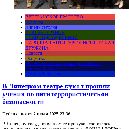
ВЕТЕРАНСКОЕ БРАТСТВО
Культура
Липецк сегодня
МОО ВЕТЕРАНОВ
СПЕЦПОДРАЗДЕЛЕНИЙ
НАРОДНАЯ АНТИТЕРРОРИСТИЧЕСКАЯ
ДРУЖИНА
Новости
Общество
РО ООО военных инвалидов "ВоИн"
Липецкой области
Центр «Добрыня»
В Липецком театре кукол прошли
учения по антитеррористической
безопасности
Публикация от
2 июля 2025
23:36
В Липецком государственном театре кукол состоялось
мероприятие в рамках ежегодной акции «ВОИНЫ ДОБРА»,