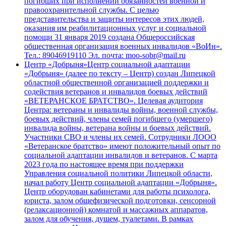
погибших при исполнении обязанностей военной и
правоохранительной службы. С целью
представительства и защиты интересов этих людей,
оказания им реабилитационных услуг и социальной
помощи 31 января 2019 создана Общероссийская
общественная организация военных инвалидов «ВоИн».
Тел.: 89046919110 Эл. почта: moo-sobr@mail.ru
Центр «Добрыня»
Центр социальной адаптации
«Добрыня» (далее по тексту – Центр) создан Липецкой
областной общественной организацией поддержки и
содействия ветеранов и инвалидов боевых действий
«ВЕТЕРАНСКОЕ БРАТСТВО». Целевая аудитория
Центра: ветераны и инвалиды войны, военной службы,
боевых действий, члены семей погибшего (умершего)
инвалида войны, ветерана войны и боевых действий.
Участники СВО и члены их семей. Сотрудники ЛООО
«Ветеранское братство» имеют положительный опыт по
социальной адаптации инвалидов и ветеранов. С марта
2023 года по настоящее время при поддержки
Управления социальной политики Липецкой области,
начал работу Центр социальной адаптации «Добрыня».
Центр оборудован кабинетами для работы психолога,
юриста, залом общефизической подготовки, сенсорной
(релаксационной) комнатой и массажных аппаратов,
залом для обучения, душем, туалетами. В рамках