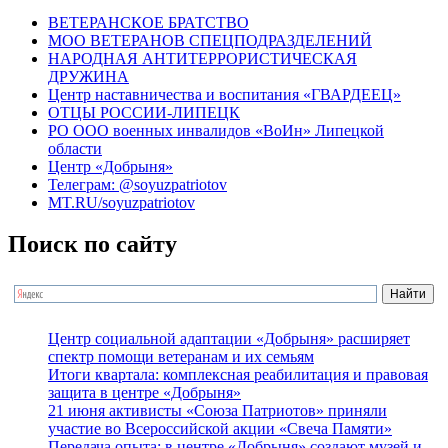
ВЕТЕРАНСКОЕ БРАТСТВО
МОО ВЕТЕРАНОВ СПЕЦПОДРАЗДЕЛЕНИЙ
НАРОДНАЯ АНТИТЕРРОРИСТИЧЕСКАЯ
ДРУЖИНА
Центр наставничества и воспитания «ГВАРДЕЕЦ»
ОТЦЫ РОССИИ-ЛИПЕЦК
РО ООО военных инвалидов «ВоИн» Липецкой
области
Центр «Добрыня»
Телеграм: @soyuzpatriotov
MT.RU/soyuzpatriotov
Поиск по сайту
Центр социальной адаптации «Добрыня» расширяет
спектр помощи ветеранам и их семьям
Итоги квартала: комплексная реабилитация и правовая
защита в центре «Добрыня»
21 июня активисты «Союза Патриотов» приняли
участие во Всероссийской акции «Свеча Памяти»
Передача опыта: в центре «Добрыня» создают музей и