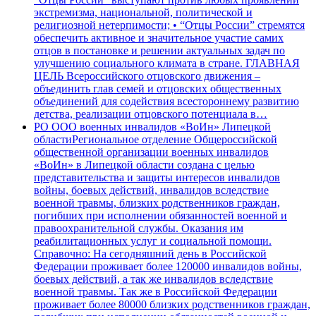
экстремизма, национальной, политической и
религиозной нетерпимости; • “Отцы России” стремятся
обеспечить активное и значительное участие самих
отцов в постановке и решении актуальных задач по
улучшению социального климата в стране. ГЛАВНАЯ
ЦЕЛЬ Всероссийского отцовского движения –
объединить глав семей и отцовских общественных
объединений для содействия всестороннему развитию
детства, реализации отцовского потенциала в…
РО ООО военных инвалидов «ВоИн» Липецкой
области
Региональное отделение Общероссийской
общественной организации военных инвалидов
«ВоИн» в Липецкой области создана с целью
представительства и защиты интересов инвалидов
войны, боевых действий, инвалидов вследствие
военной травмы, близких родственников граждан,
погибших при исполнении обязанностей военной и
правоохранительной службы. Оказания им
реабилитационных услуг и социальной помощи.
Справочно: На сегодняшний день в Российской
Федерации проживает более 120000 инвалидов войны,
боевых действий, а так же инвалидов вследствие
военной травмы. Так же в Российской Федерации
проживает более 80000 близких родственников граждан,