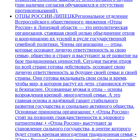
(при наличии согласия обучающихся и отсутствии
противопоказаний).
ОТЦЫ РОССИИ-ЛИПЕЦК
Региональное отделение
Всероссийского общественного движения «Отцы
России» в Липецкой области — это неполитическая
организация, ставящая своей целью объединение отцов
и координацию их усилий в русле государственной
семейной политики. Члены организации — отцы,
которые осознают личную ответственность за свою
семью, общество и страну и выступают за её развитие на
базе традиционных ценностей. Сегодня тысячи отцов
по всей стране готовы действовать, осознают свою
личную ответственность за будущее своей семьи и своей
страны. Они готовы вкладывать свои силы и время,
чтобы мир, в котором растут их дети, становился лучше
и безопаснее. Осознанные мужья и отцы – основа
возрождения крепкой, многодетной семьи. А это
главная основа и надёжный гарант стабильного
развития государства и социально активного общества.
Основные принципы организации: • «Отцы России»
стоят на позициях гражданственности и здорового
патриотизма; • «Отцы России» выступают за
становление сильного государства, в центре которого
будет стоять крепкая многодетная традиционная семья; •
“Отцы России” выступают против любых проявлений