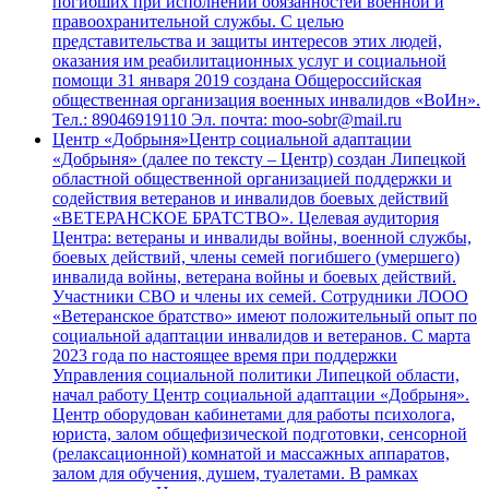
погибших при исполнении обязанностей военной и
правоохранительной службы. С целью
представительства и защиты интересов этих людей,
оказания им реабилитационных услуг и социальной
помощи 31 января 2019 создана Общероссийская
общественная организация военных инвалидов «ВоИн».
Тел.: 89046919110 Эл. почта: moo-sobr@mail.ru
Центр «Добрыня»
Центр социальной адаптации
«Добрыня» (далее по тексту – Центр) создан Липецкой
областной общественной организацией поддержки и
содействия ветеранов и инвалидов боевых действий
«ВЕТЕРАНСКОЕ БРАТСТВО». Целевая аудитория
Центра: ветераны и инвалиды войны, военной службы,
боевых действий, члены семей погибшего (умершего)
инвалида войны, ветерана войны и боевых действий.
Участники СВО и члены их семей. Сотрудники ЛООО
«Ветеранское братство» имеют положительный опыт по
социальной адаптации инвалидов и ветеранов. С марта
2023 года по настоящее время при поддержки
Управления социальной политики Липецкой области,
начал работу Центр социальной адаптации «Добрыня».
Центр оборудован кабинетами для работы психолога,
юриста, залом общефизической подготовки, сенсорной
(релаксационной) комнатой и массажных аппаратов,
залом для обучения, душем, туалетами. В рамках