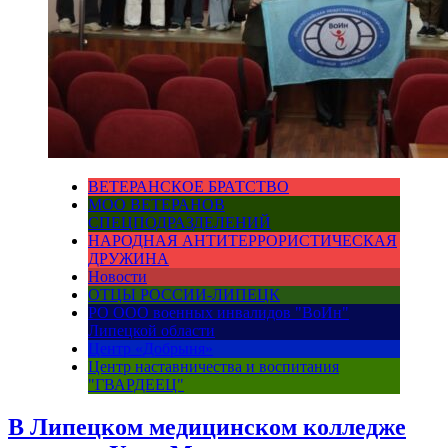
ВЕТЕРАНСКОЕ БРАТСТВО
МОО ВЕТЕРАНОВ
СПЕЦПОДРАЗДЕЛЕНИЙ
НАРОДНАЯ АНТИТЕРРОРИСТИЧЕСКАЯ
ДРУЖИНА
Новости
ОТЦЫ РОССИИ-ЛИПЕЦК
РО ООО военных инвалидов "ВоИн"
Липецкой области
Центр «Добрыня»
Центр наставничества и воспитания
"ГВАРДЕЕЦ"
В Липецком медицинском колледже