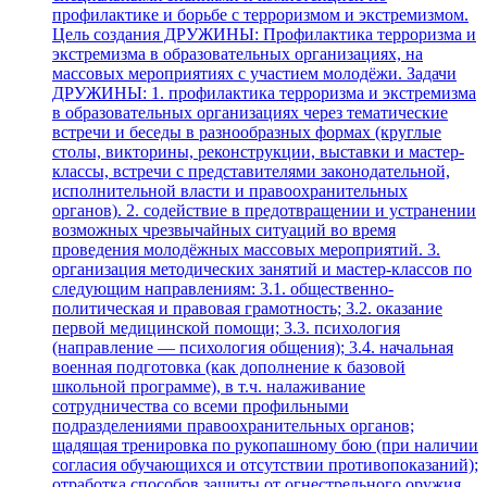
профилактике и борьбе с терроризмом и экстремизмом.
Цель создания ДРУЖИНЫ: Профилактика терроризма и
экстремизма в образовательных организациях, на
массовых мероприятиях с участием молодёжи. Задачи
ДРУЖИНЫ: 1. профилактика терроризма и экстремизма
в образовательных организациях через тематические
встречи и беседы в разнообразных формах (круглые
столы, викторины, реконструкции, выставки и мастер-
классы, встречи с представителями законодательной,
исполнительной власти и правоохранительных
органов). 2. содействие в предотвращении и устранении
возможных чрезвычайных ситуаций во время
проведения молодёжных массовых мероприятий. 3.
организация методических занятий и мастер-классов по
следующим направлениям: 3.1. общественно-
политическая и правовая грамотность; 3.2. оказание
первой медицинской помощи; 3.3. психология
(направление — психология общения); 3.4. начальная
военная подготовка (как дополнение к базовой
школьной программе), в т.ч. налаживание
сотрудничества со всеми профильными
подразделениями правоохранительных органов;
щадящая тренировка по рукопашному бою (при наличии
согласия обучающихся и отсутствии противопоказаний);
отработка способов защиты от огнестрельного оружия