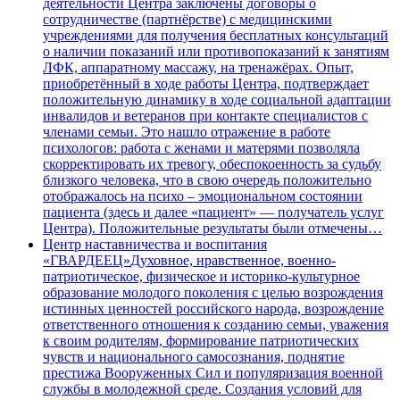
деятельности Центра заключены договоры о
сотрудничестве (партнёрстве) с медицинскими
учреждениями для получения бесплатных консультаций
о наличии показаний или противопоказаний к занятиям
ЛФК, аппаратному массажу, на тренажёрах. Опыт,
приобретённый в ходе работы Центра, подтверждает
положительную динамику в ходе социальной адаптации
инвалидов и ветеранов при контакте специалистов с
членами семьи. Это нашло отражение в работе
психологов: работа с женами и матерями позволяла
скорректировать их тревогу, обеспокоенность за судьбу
близкого человека, что в свою очередь положительно
отображалось на психо – эмоциональном состоянии
пациента (здесь и далее «пациент» — получатель услуг
Центра). Положительные результаты были отмечены…
Центр наставничества и воспитания
«ГВАРДЕЕЦ»
Духовное, нравственное, военно-
патриотическое, физическое и историко-культурное
образование молодого поколения с целью возрождения
истинных ценностей российского народа, возрождение
ответственного отношения к созданию семьи, уважения
к своим родителям, формирование патриотических
чувств и национального самосознания, поднятие
престижа Вооруженных Сил и популяризация военной
службы в молодежной среде. Создания условий для