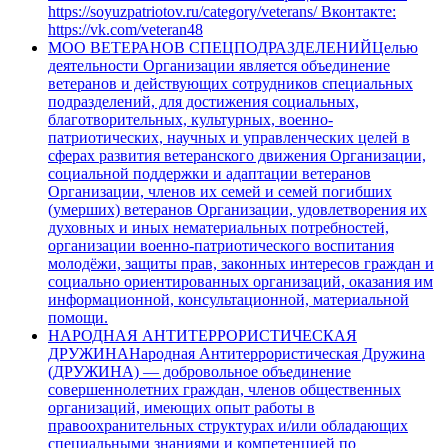
https://soyuzpatriotov.ru/category/veterans/ Вконтакте:
https://vk.com/veteran48
МОО ВЕТЕРАНОВ СПЕЦПОДРАЗДЕЛЕНИЙ
Целью
деятельности Организации является объединение
ветеранов и действующих сотрудников специальных
подразделений, для достижения социальных,
благотворительных, культурных, военно-
патриотических, научных и управленческих целей в
сферах развития ветеранского движения Организации,
социальной поддержки и адаптации ветеранов
Организации, членов их семей и семей погибших
(умерших) ветеранов Организации, удовлетворения их
духовных и иных нематериальных потребностей,
организации военно-патриотического воспитания
молодёжи, защиты прав, законных интересов граждан и
социально ориентированных организаций, оказания им
информационной, консультационной, материальной
помощи.
НАРОДНАЯ АНТИТЕРРОРИСТИЧЕСКАЯ
ДРУЖИНА
Народная Антитеррористическая Дружина
(ДРУЖИНА) — добровольное объединение
совершеннолетних граждан, членов общественных
организаций, имеющих опыт работы в
правоохранительных структурах и/или обладающих
специальными знаниями и компетенцией по