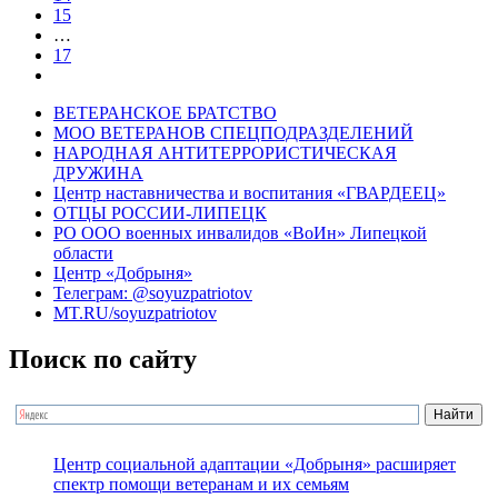
15
…
17
ВЕТЕРАНСКОЕ БРАТСТВО
МОО ВЕТЕРАНОВ СПЕЦПОДРАЗДЕЛЕНИЙ
НАРОДНАЯ АНТИТЕРРОРИСТИЧЕСКАЯ
ДРУЖИНА
Центр наставничества и воспитания «ГВАРДЕЕЦ»
ОТЦЫ РОССИИ-ЛИПЕЦК
РО ООО военных инвалидов «ВоИн» Липецкой
области
Центр «Добрыня»
Телеграм: @soyuzpatriotov
MT.RU/soyuzpatriotov
Поиск по сайту
Центр социальной адаптации «Добрыня» расширяет
спектр помощи ветеранам и их семьям