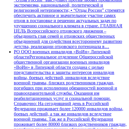
экстремизма, национальной, политической и
религиозной нетерпимости; • “Отцы России” стремятся
обеспечить активное и значительное участие самих
отцов в постановке и решении актуальных задач по
улучшению социального климата в стране. ГЛАВНАЯ
ЦЕЛЬ Всероссийского отцовского движения –
объединить глав семей и отцовских общественных
объединений для содействия всестороннему развитию
детства, реализации отцовского потенциала в…
РО ООО военных инвалидов «ВоИн» Липецкой
области
Региональное отделение Общероссийской
общественной организации военных инвалидов
«ВоИн» в Липецкой области создана с целью
представительства и защиты интересов инвалидов
войны, боевых действий, инвалидов вследствие
военной травмы, близких родственников граждан,
погибших при исполнении обязанностей военной и
правоохранительной службы. Оказания им
реабилитационных услуг и социальной помощи.
Справочно: На сегодняшний день в Российской
Федерации проживает более 120000 инвалидов войны,
боевых действий, а так же инвалидов вследствие
военной травмы. Так же в Российской Федерации
проживает более 80000 близких родственников граждан,