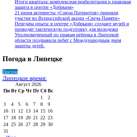
Итоги квартала: комплексная реабилитация и правовая
защита в центре «Добрыня»
21 июня активисты «Союза Патриотов» приняли
участие во Всероссийской акции «Свеча Памяти»
Передача опыта: в центре «Добрыня» создают музей и
проводят тактическую подготовку для молодежи
Уполномоченный по правам ребенка в Липецкой
области поздравила ребят с Международным днем
защиты детей.
Погода в Липецке
Погода
Липецкое время:
Август 2026
Пн
Вт
Ср
Чт
Пт
Сб
Вс
1
2
3
4
5
6
7
8
9
10
11
12
13
14
15
16
17
18
19
20
21
22
23
24
25
26
27
28
29
30
31